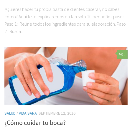
¿Quieres hacer tu propia pasta de dientes casera y no sabes
cómo? Aquí te lo explicaremos en tan solo 10 pequeños pasos.
Paso 1: Reúne todos los ingredientes para su elaboración. Paso
2: Busca...
0
SALUD
/
VIDA SANA
SEPTIEMBRE 12, 2016
¿Cómo cuidar tu boca?