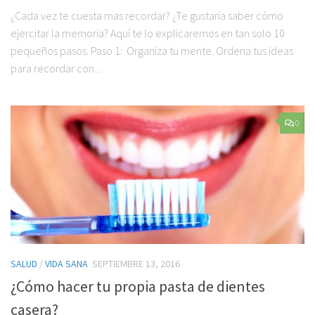
¿Cada vez te cuesta mas recordar? ¿Te gustaría saber cómo
ejercitar la memoria? Aquí te lo explicaremos en tan solo 10
pequeños pasos. Paso 1: Organiza tu mente. Ordena tus ideas
para recordar con...
0
SALUD
/
VIDA SANA
SEPTIEMBRE 13, 2016
¿Cómo hacer tu propia pasta de dientes
casera?