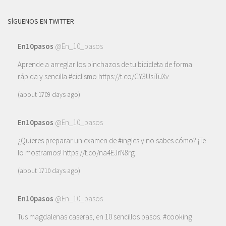
SÍGUENOS EN TWITTER
En10pasos
@En_10_pasos
Aprende a arreglar los pinchazos de tu bicicleta de forma
rápida y sencilla
#ciclismo
https://t.co/CY3UsiTuXv
(about 1709 days ago)
En10pasos
@En_10_pasos
¿Quieres preparar un examen de
#ingles
y no sabes cómo? ¡Te
lo mostramos!
https://t.co/na4EJrN8rg
(about 1710 days ago)
En10pasos
@En_10_pasos
Tus magdalenas caseras, en 10 sencillos pasos.
#cooking