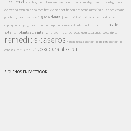
bucodental
curar la gripe
dulces caseros
educar un cachorro
elegir franquicia
elegir piso
examen b1
examen b2
examen first
examen pet
franquicias económicas
franquicias en españa
higiene dental
ginebra
gintonic perfecto
jamón ibérico
jamón serrano
magdalenas
plantas de
esponjosas
mejor gintonic
montar empresa
perro obediente
pinchazo bici
exterior
plantas de interior
prevenir la gripe
receta de magdalenas
receta típica
remedios caseros
ricas magdalenas
tortilla de patatas
tortilla
trucos para ahorrar
española
tortilla facil
SÍGUENOS EN FACEBOOK