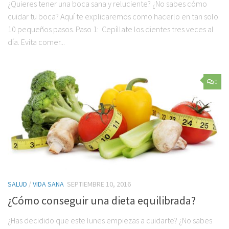
¿Quieres tener una boca sana y reluciente? ¿No sabes cómo
cuidar tu boca? Aquí te explicaremos como hacerlo en tan solo
10 pequeños pasos. Paso 1: Cepíllate los dientes tres veces al
día. Evita comer...
0
SALUD
/
VIDA SANA
SEPTIEMBRE 10, 2016
¿Cómo conseguir una dieta equilibrada?
¿Has decidido que este lunes empiezas a cuidarte? ¿No sabes