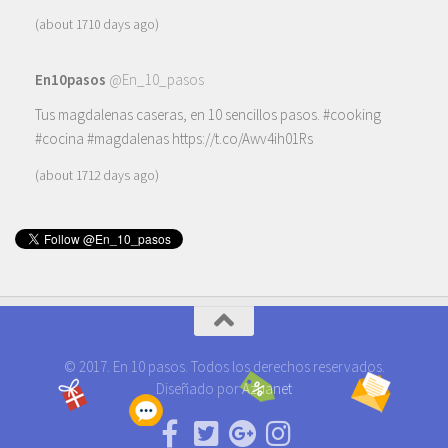
(about 1710 days ago)
En10pasos
@En_10_pasos
Tus magdalenas caseras, en 10 sencillos pasos.
#cooking
#cocina
#magdalenas
https://t.co/Awv4ih01Rs
(about 1712 days ago)
© 2017. En 10 pasos. Todos los derechos reservados.
Diseñado por
Azuanet