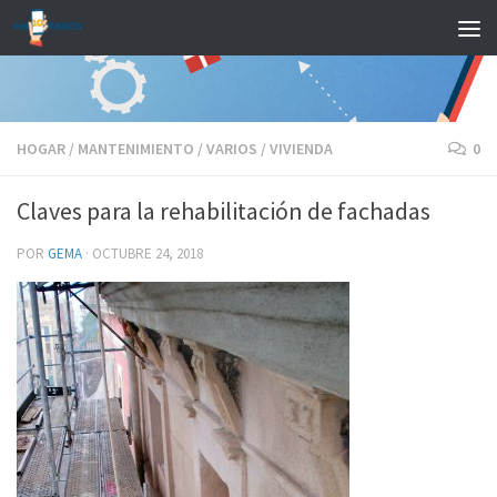
Saltar al contenido
HOGAR
/
MANTENIMIENTO
/
VARIOS
/
VIVIENDA
0
Claves para la rehabilitación de fachadas
POR
GEMA
·
OCTUBRE 24, 2018