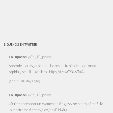
SÍGUENOS EN TWITTER
En10pasos
@En_10_pasos
Aprende a arreglar los pinchazos de tu bicicleta de forma
rápida y sencilla
#ciclismo
https://t.co/CY3UsiTuXv
(about 1709 days ago)
En10pasos
@En_10_pasos
¿Quieres preparar un examen de
#ingles
y no sabes cómo? ¡Te
lo mostramos!
https://t.co/na4EJrN8rg