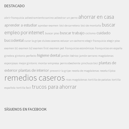
DESTACADO
ahorrar en casa
abrir franquicia
adiestramiento canino
adiestrar un perro
buscar
aprender a estudiar
aprobar examen
bici de carretera
bici de montaña
empleo por internet
buscar trabajo
cuidado
buscar piso
ciclismo
bucodental
curar la gripe
dulces caseros
educar un cachorro
elegir franquicia
elegir piso
examen b1
examen b2
examen first
examen pet
franquicias económicas
franquicias en españa
higiene dental
ginebra
gintonic perfecto
jamón ibérico
jamón serrano
magdalenas
plantas de
esponjosas
mejor gintonic
montar empresa
perro obediente
pinchazo bici
exterior
plantas de interior
prevenir la gripe
receta de magdalenas
receta típica
remedios caseros
ricas magdalenas
tortilla de patatas
tortilla
trucos para ahorrar
española
tortilla facil
SÍGUENOS EN FACEBOOK