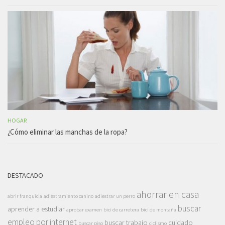
HOGAR
¿Cómo eliminar las manchas de la ropa?
DESTACADO
ahorrar en casa
abrir franquicia
adiestramiento canino
adiestrar un perro
buscar
aprender a estudiar
aprobar examen
bici de carretera
bici de montaña
empleo por internet
buscar trabajo
cuidado
buscar piso
ciclismo