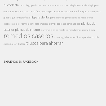
bucodental
curar la gripe
dulces caseros
educar un cachorro
elegir franquicia
elegir piso
examen b1
examen b2
examen first
examen pet
franquicias económicas
franquicias en españa
higiene dental
ginebra
gintonic perfecto
jamón ibérico
jamón serrano
magdalenas
plantas de
esponjosas
mejor gintonic
montar empresa
perro obediente
pinchazo bici
exterior
plantas de interior
prevenir la gripe
receta de magdalenas
receta típica
remedios caseros
ricas magdalenas
tortilla de patatas
tortilla
trucos para ahorrar
española
tortilla facil
SÍGUENOS EN FACEBOOK