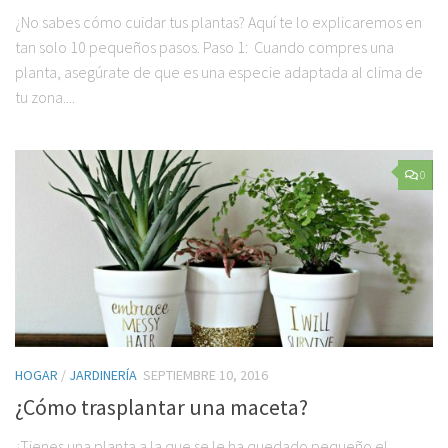
¿No sabes cómo cuidar tus plantas? Aquí te lo explicaremos en
tan solo 10 pequeños pasos. Paso 1: Cuando compres una
planta, asegúrate de que es una especie adaptada al clima de
tu zona....
0
HOGAR
/
JARDINERÍA
SEPTIEMBRE 10, 2016
¿Cómo trasplantar una maceta?
¿Tienes una planta a la que se le ha quedado pequeño el