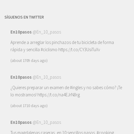
SÍGUENOS EN TWITTER
En10pasos
@En_10_pasos
Aprende a arreglar los pinchazos de tu bicicleta de forma
rápida y sencilla
#ciclismo
https://t.co/CY3UsiTuXv
(about 1709 days ago)
En10pasos
@En_10_pasos
¿Quieres preparar un examen de
#ingles
y no sabes cómo? ¡Te
lo mostramos!
https://t.co/na4EJrN8rg
(about 1710 days ago)
En10pasos
@En_10_pasos
Tus magdalenas caseras, en 10 sencillos pasos.
#cooking