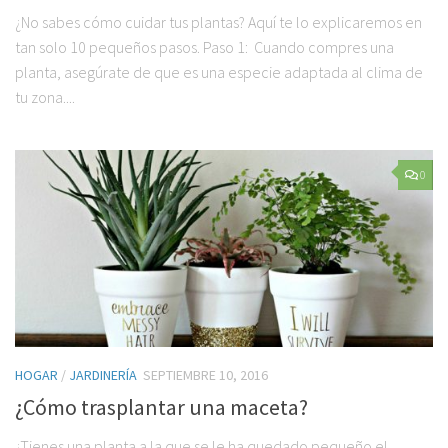
¿No sabes cómo cuidar tus plantas? Aquí te lo explicaremos en
tan solo 10 pequeños pasos. Paso 1: Cuando compres una
planta, asegúrate de que es una especie adaptada al clima de
tu zona....
0
HOGAR
/
JARDINERÍA
SEPTIEMBRE 10, 2016
¿Cómo trasplantar una maceta?
¿Tienes una planta a la que se le ha quedado pequeño el