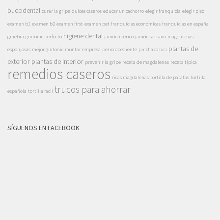
bucodental
curar la gripe
dulces caseros
educar un cachorro
elegir franquicia
elegir piso
examen b1
examen b2
examen first
examen pet
franquicias económicas
franquicias en españa
higiene dental
ginebra
gintonic perfecto
jamón ibérico
jamón serrano
magdalenas
plantas de
esponjosas
mejor gintonic
montar empresa
perro obediente
pinchazo bici
exterior
plantas de interior
prevenir la gripe
receta de magdalenas
receta típica
remedios caseros
ricas magdalenas
tortilla de patatas
tortilla
trucos para ahorrar
española
tortilla facil
SÍGUENOS EN FACEBOOK