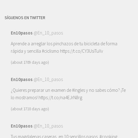
SÍGUENOS EN TWITTER
En10pasos
@En_10_pasos
Aprende a arreglar los pinchazos de tu bicicleta de forma
rápida y sencilla
#ciclismo
https://t.co/CY3UsiTuXv
(about 1709 days ago)
En10pasos
@En_10_pasos
¿Quieres preparar un examen de
#ingles
y no sabes cómo? ¡Te
lo mostramos!
https://t.co/na4EJrN8rg
(about 1710 days ago)
En10pasos
@En_10_pasos
Tus magdalenas caseras, en 10 sencillos pasos.
#cooking