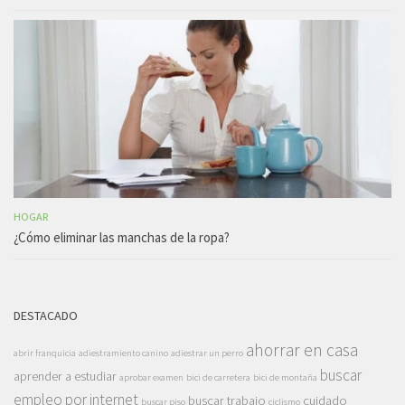
HOGAR
¿Cómo eliminar las manchas de la ropa?
DESTACADO
ahorrar en casa
abrir franquicia
adiestramiento canino
adiestrar un perro
buscar
aprender a estudiar
aprobar examen
bici de carretera
bici de montaña
empleo por internet
buscar trabajo
cuidado
buscar piso
ciclismo