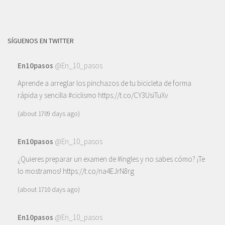
SÍGUENOS EN TWITTER
En10pasos
@En_10_pasos
Aprende a arreglar los pinchazos de tu bicicleta de forma
rápida y sencilla
#ciclismo
https://t.co/CY3UsiTuXv
(about 1709 days ago)
En10pasos
@En_10_pasos
¿Quieres preparar un examen de
#ingles
y no sabes cómo? ¡Te
lo mostramos!
https://t.co/na4EJrN8rg
(about 1710 days ago)
En10pasos
@En_10_pasos