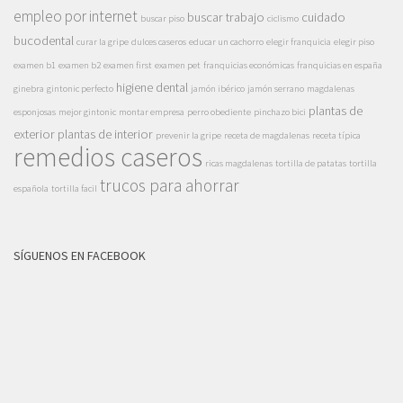
empleo por internet
buscar trabajo
cuidado
buscar piso
ciclismo
bucodental
curar la gripe
dulces caseros
educar un cachorro
elegir franquicia
elegir piso
examen b1
examen b2
examen first
examen pet
franquicias económicas
franquicias en españa
higiene dental
ginebra
gintonic perfecto
jamón ibérico
jamón serrano
magdalenas
plantas de
esponjosas
mejor gintonic
montar empresa
perro obediente
pinchazo bici
exterior
plantas de interior
prevenir la gripe
receta de magdalenas
receta típica
remedios caseros
ricas magdalenas
tortilla de patatas
tortilla
trucos para ahorrar
española
tortilla facil
SÍGUENOS EN FACEBOOK