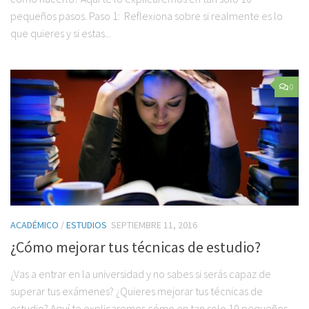
pequeños pasos. Paso 1: Reflexiona sobre si realmente es lo
que quieres y si estas...
0
ACADÉMICO
/
ESTUDIOS
SEPTIEMBRE 11, 2016
¿Cómo mejorar tus técnicas de estudio?
¿Vas a entrar en la universidad y no sabes si serás capaz de
superar tus exámenes? ¿Quieres mejorar tus técnicas de
estudio? Aquí te explicaremos cómo en tan solo 10 pequeños