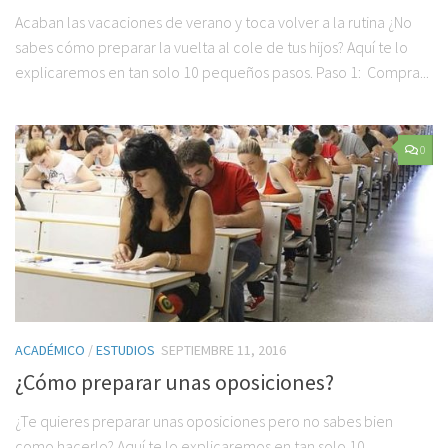
Acaban las vacaciones de verano y toca volver a la rutina ¿No
sabes cómo preparar la vuelta al cole de tus hijos? Aquí te lo
explicaremos en tan solo 10 pequeños pasos. Paso 1: Compra...
0
ACADÉMICO
/
ESTUDIOS
SEPTIEMBRE 11, 2016
¿Cómo preparar unas oposiciones?
¿Te quieres preparar unas oposiciones pero no sabes bien
como hacerlo? Aquí te lo explicaremos en tan solo 10