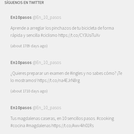
SÍGUENOS EN TWITTER
En10pasos
@En_10_pasos
Aprende a arreglar los pinchazos de tu bicicleta de forma
rápida y sencilla
#ciclismo
https://t.co/CY3UsiTuXv
(about 1709 days ago)
En10pasos
@En_10_pasos
¿Quieres preparar un examen de
#ingles
y no sabes cómo? ¡Te
lo mostramos!
https://t.co/na4EJrN8rg
(about 1710 days ago)
En10pasos
@En_10_pasos
Tus magdalenas caseras, en 10 sencillos pasos.
#cooking
#cocina
#magdalenas
https://t.co/Awv4ih01Rs