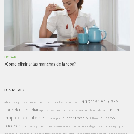
HOGAR
¿Cómo eliminar las manchas de la ropa?
DESTACADO
ahorrar en casa
abrir franquicia
adiestramiento canino
adiestrar un perro
buscar
aprender a estudiar
aprobar examen
bici de carretera
bici de montaña
empleo por internet
buscar trabajo
cuidado
buscar piso
ciclismo
bucodental
curar la gripe
dulces caseros
educar un cachorro
elegir franquicia
elegir piso
examen b1
examen b2
examen first
examen pet
franquicias económicas
franquicias en españa