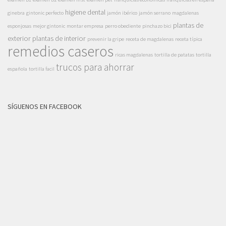
higiene dental
ginebra
gintonic perfecto
jamón ibérico
jamón serrano
magdalenas
plantas de
esponjosas
mejor gintonic
montar empresa
perro obediente
pinchazo bici
exterior
plantas de interior
prevenir la gripe
receta de magdalenas
receta típica
remedios caseros
ricas magdalenas
tortilla de patatas
tortilla
trucos para ahorrar
española
tortilla facil
SÍGUENOS EN FACEBOOK